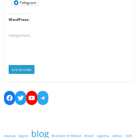
Telegram
WordPress:
chargement…
Lire la suite
Facebook
Twitter
YouTube
Telegram
blog
backup
bigots
Brandon le Wallon
Brexit
captcha
cathos
CDH