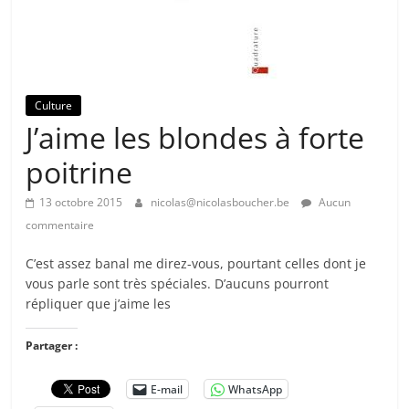
Culture
J’aime les blondes à forte
poitrine
13 octobre 2015
nicolas@nicolasboucher.be
Aucun
commentaire
C’est assez banal me direz-vous, pourtant celles dont je
vous parle sont très spéciales. D’aucuns pourront
répliquer que j’aime les
Partager :
E-mail
WhatsApp