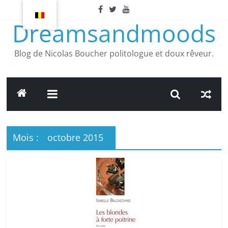
Article
suivant
Dreamsandmoods
Blog de Nicolas Boucher politologue et doux rêveur.
Mois :
octobre 2015