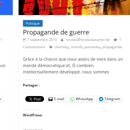
Politique
Propagande de guerre
1
7 septembre 2014
nicolas@nicolasboucher.be
1
,
,
,
Commentaire
chomsky
morelli
ponsonby
propagande
Grâce à la chance que nous avons de vivre dans un
 un
monde démocratique et, Ô combien,
intellectuellement développé, nous sommes
Partager :
m
E-mail
WhatsApp
Telegram
WordPress:
chargement…