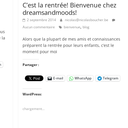
C’est la rentrée! Bienvenue chez
dreamsandmoods!
2 septembre 2014
nicolas@nicolasboucher.be
,
Aucun commentaire
bienvenue
blog
ous
 la
Alors que la plupart de mes amis et connaissances
préparent la rentrée pour leurs enfants, c’est le
moment pour moi
m
Partager :
E-mail
WhatsApp
Telegram
WordPress:
chargement…