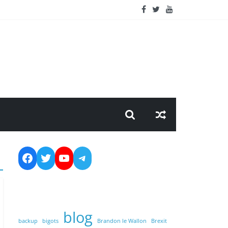
Facebook
Twitter
YouTube
Telegram
blog
backup
bigots
Brandon le Wallon
Brexit