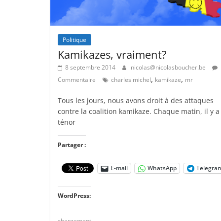
Politique
Kamikazes, vraiment?
8 septembre 2014
nicolas@nicolasboucher.be
,
,
Commentaire
charles michel
kamikaze
mr
Tous les jours, nous avons droit à des attaques
contre la coalition kamikaze. Chaque matin, il y a
ténor
Partager :
E-mail
WhatsApp
Telegra
WordPress:
chargement…