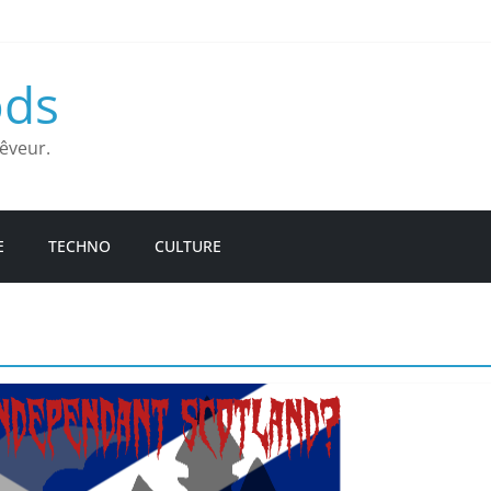
ds
êveur.
E
TECHNO
CULTURE