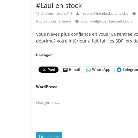
#Laul en stock
2 septembre 2014
nicolas@nicolasboucher.be
,
Aucun commentaire
coach-belgique
Laurent Louis
Vous n’avez plus confiance en vous? La rentrée v
déprime? Votre intérieur a fait fuir les SDF lors de
Partager :
E-mail
WhatsApp
Telegra
WordPress:
chargement…
Lire la suite