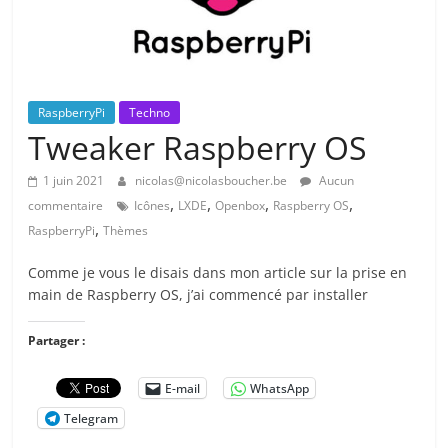
RaspberryPi
Techno
Tweaker Raspberry OS
1 juin 2021
nicolas@nicolasboucher.be
Aucun
,
,
,
,
commentaire
Icônes
LXDE
Openbox
Raspberry OS
,
RaspberryPi
Thèmes
Comme je vous le disais dans mon article sur la prise en
main de Raspberry OS, j’ai commencé par installer
Partager :
E-mail
WhatsApp
Telegram