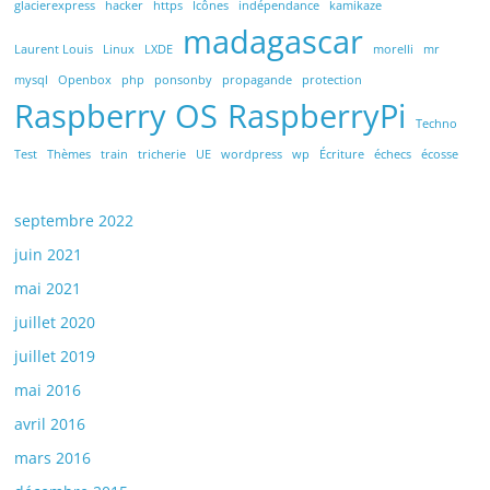
glacierexpress
hacker
https
Icônes
indépendance
kamikaze
madagascar
Laurent Louis
Linux
LXDE
morelli
mr
mysql
Openbox
php
ponsonby
propagande
protection
Raspberry OS
RaspberryPi
Techno
Test
Thèmes
train
tricherie
UE
wordpress
wp
Écriture
échecs
écosse
septembre 2022
juin 2021
mai 2021
juillet 2020
juillet 2019
mai 2016
avril 2016
mars 2016