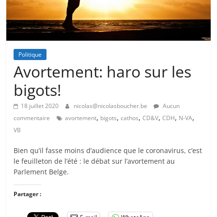
Politique
Avortement: haro sur les
bigots!
18 juillet 2020
nicolas@nicolasboucher.be
Aucun
,
,
,
,
,
,
commentaire
avortement
bigots
cathos
CD&V
CDH
N-VA
VB
Bien qu’il fasse moins d’audience que le coronavirus, c’est
le feuilleton de l’été : le débat sur l’avortement au
Parlement Belge.
Partager :