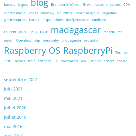
blog
backup
bigots
Brandon le Wallon
Brexit
captcha
cathos
CDH
charles michel
chess
chomsky
cloudflare
coach-belgique
engadine
glacierexpress
hacker
https
Icônes
indépendance
kamikaze
madagascar
Laurent Louis
Linux
LXDE
morelli
mr
mysql
Openbox
php
ponsonby
propagande
protection
Raspberry OS
RaspberryPi
Techno
Test
Thèmes
train
tricherie
UE
wordpress
wp
Écriture
échecs
écosse
septembre 2022
juin 2021
mai 2021
juillet 2020
juillet 2019
mai 2016
avril 2016