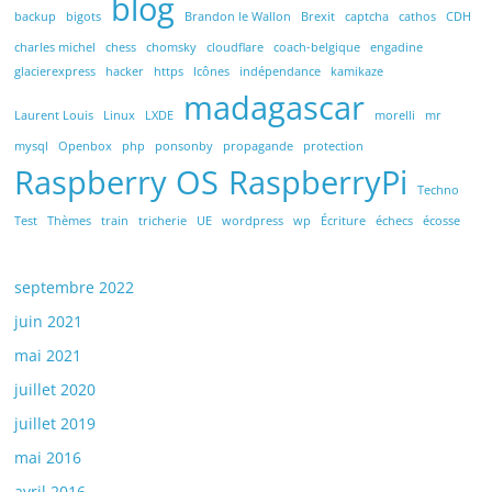
blog
backup
bigots
Brandon le Wallon
Brexit
captcha
cathos
CDH
charles michel
chess
chomsky
cloudflare
coach-belgique
engadine
glacierexpress
hacker
https
Icônes
indépendance
kamikaze
madagascar
Laurent Louis
Linux
LXDE
morelli
mr
mysql
Openbox
php
ponsonby
propagande
protection
Raspberry OS
RaspberryPi
Techno
Test
Thèmes
train
tricherie
UE
wordpress
wp
Écriture
échecs
écosse
septembre 2022
juin 2021
mai 2021
juillet 2020
juillet 2019
mai 2016
avril 2016