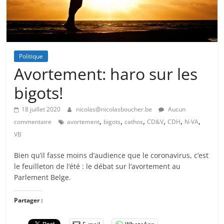
Politique
Avortement: haro sur les
bigots!
18 juillet 2020
nicolas@nicolasboucher.be
Aucun
,
,
,
,
,
,
commentaire
avortement
bigots
cathos
CD&V
CDH
N-VA
VB
Bien qu’il fasse moins d’audience que le coronavirus, c’est
le feuilleton de l’été : le débat sur l’avortement au
Parlement Belge.
Partager :