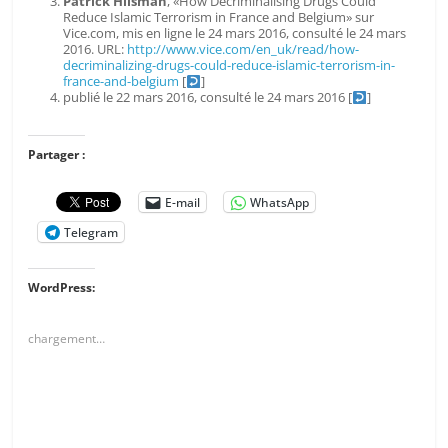
Patrick Hilsman
, «How Decriminalising Drugs Could
Reduce Islamic Terrorism in France and Belgium» sur
Vice.com, mis en ligne le 24 mars 2016, consulté le 24 mars
2016. URL:
http://www.vice.com/en_uk/read/how-
decriminalizing-drugs-could-reduce-islamic-terrorism-in-
france-and-belgium
[
]
publié le 22 mars 2016, consulté le 24 mars 2016
[
]
Partager :
E-mail
WhatsApp
Telegram
WordPress:
chargement…