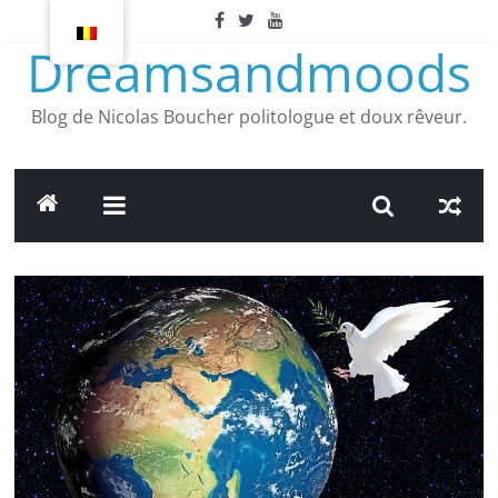
Article
suivant
Dreamsandmoods
Blog de Nicolas Boucher politologue et doux rêveur.