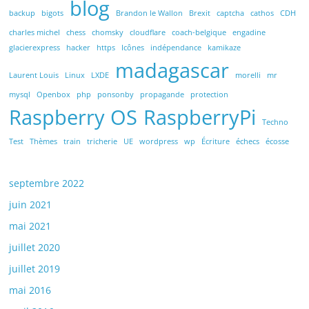
blog
backup
bigots
Brandon le Wallon
Brexit
captcha
cathos
CDH
charles michel
chess
chomsky
cloudflare
coach-belgique
engadine
glacierexpress
hacker
https
Icônes
indépendance
kamikaze
madagascar
Laurent Louis
Linux
LXDE
morelli
mr
mysql
Openbox
php
ponsonby
propagande
protection
Raspberry OS
RaspberryPi
Techno
Test
Thèmes
train
tricherie
UE
wordpress
wp
Écriture
échecs
écosse
septembre 2022
juin 2021
mai 2021
juillet 2020
juillet 2019
mai 2016