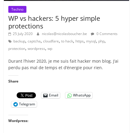
Techno
WP vs hackers: 5 hyper simple
protections
25 July 2020
nicolas@nicolasboucher.be
0 Comments
,
,
,
,
,
,
,
backup
captcha
cloudfare
to hack
https
mysql
php
,
,
protection
wordpress
wp
Durant l’hiver 2020, je me suis fait hacker mon blog. J’ai
perdu pas mal de temps et d’énergie pour rien.
Share
Email
WhatsApp
Telegram
Wordpress: