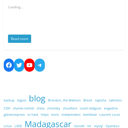
Loading...
Read more
https://www.facebook.com/nicolas.bo
https://twitter.com/dreamsandmo
https://www.youtube.com/cha
https://t.me/NicolasBoucher
blog
backup
bigots
Brandon, the Walloon
Brexit
captcha
catholics
CDH
charles michel
chess
chomsky
cloudfare
coach-belgium
engadine
glacierexpress
to hack
https
Icons
independant
kamikaze
Laurent Louis
Madagascar
Linux
LXDE
morelli
mr
mysql
Openbox