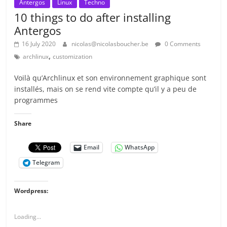
Antergos
Linux
Techno
10 things to do after installing
Antergos
16 July 2020
nicolas@nicolasboucher.be
0 Comments
,
archlinux
customization
Voilà qu’Archlinux et son environnement graphique sont
installés, mais on se rend vite compte qu’il y a peu de
programmes
Share
Email
WhatsApp
Telegram
Wordpress:
Loading...