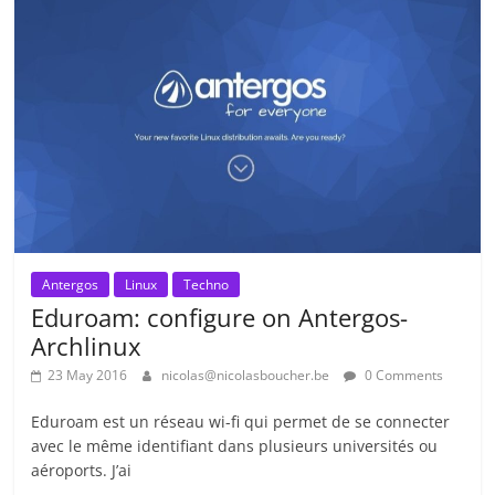
Antergos
Linux
Techno
Eduroam: configure on Antergos-
Archlinux
23 May 2016
nicolas@nicolasboucher.be
0 Comments
Eduroam est un réseau wi-fi qui permet de se connecter
avec le même identifiant dans plusieurs universités ou
aéroports. J’ai