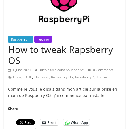
RaspberryPi
Techno
How to tweak Rapsberry
OS
1 June 2021
nicolas@nicolasboucher.be
0 Comments
,
,
,
,
,
Icons
LXDE
Openbox
Raspberry OS
RaspberryPi
Themes
Comme je vous le disais dans mon article sur la prise en
main de Raspberry OS, j’ai commencé par installer
Share
Email
WhatsApp