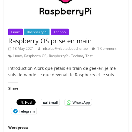
Linux
RaspberryPi
Techno
Raspberry OS prise en main
13 May 2021
nicolas@nicolasboucher.be
1 Comment
,
,
,
,
Linux
Raspberry OS
RaspberryPi
Techno
Test
Introduction Alors que j’étais en train de geeker, je me
suis demandé ce que devenait le Raspberry et je suis
Share
Email
WhatsApp
Telegram
Wordpress: