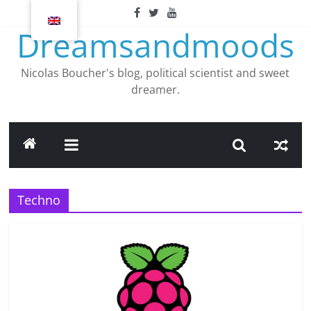
Skip
to
Dreamsandmoods
content
Nicolas Boucher's blog, political scientist and sweet
dreamer.
Techno