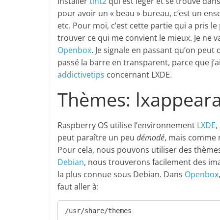
installer
tint2
qui est léger et se trouve dan
pour avoir un « beau » bureau, c’est un en
etc. Pour moi, c’est cette partie qui a pris 
trouver ce qui me convient le mieux. Je ne va
Openbox
. Je signale en passant qu’on peut
passé la barre en transparent, parce que j’ai
addictivetips
concernant LXDE.
Thèmes: lxappear
Raspberry OS utilise l’environnement
LXDE
,
peut paraître un peu
démodé
, mais comme 
Pour cela, nous pouvons utiliser des thèm
Debian
, nous trouverons facilement des im
la plus connue sous Debian. Dans
Openbox
faut aller à:
/usr/share/themes