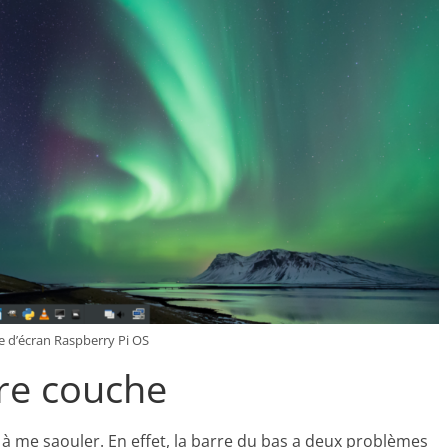
e d’écran Raspberry Pi OS
re couche
à me saouler. En effet, la barre du bas a deux problèmes