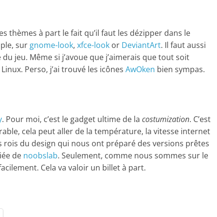
thèmes à part le fait qu’il faut les dézipper dans le
ple, sur
gnome-look
,
xfce-look
or
DeviantArt
. Il faut aussi
e du jeu. Même si j’avoue que j’aimerais que tout soit
Linux. Perso, j’ai trouvé les icônes
AwOken
bien sympas.
y
. Pour moi, c’est le gadget ultime de la
costumization
. C’est
e, cela peut aller de la température, la vitesse internet
es rois du design qui nous ont préparé des versions prêtes
diée de
noobslab
. Seulement, comme nous sommes sur le
cilement. Cela va valoir un billet à part.