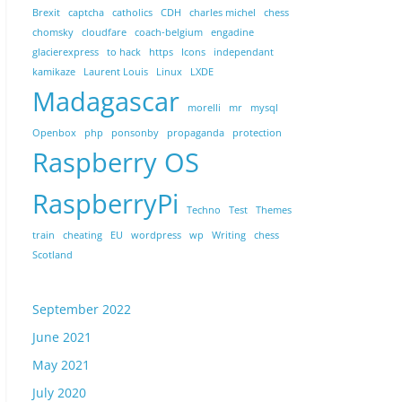
Brexit
captcha
catholics
CDH
charles michel
chess
chomsky
cloudfare
coach-belgium
engadine
glacierexpress
to hack
https
Icons
independant
kamikaze
Laurent Louis
Linux
LXDE
Madagascar
morelli
mr
mysql
Openbox
php
ponsonby
propaganda
protection
Raspberry OS
RaspberryPi
Techno
Test
Themes
train
cheating
EU
wordpress
wp
Writing
chess
Scotland
September 2022
June 2021
May 2021
July 2020