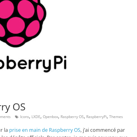
rry OS
,
,
,
,
,
ments
Icons
LXDE
Openbox
Raspberry OS
RaspberryPi
Themes
r la
prise en main de Raspberry OS
, j’ai commencé par