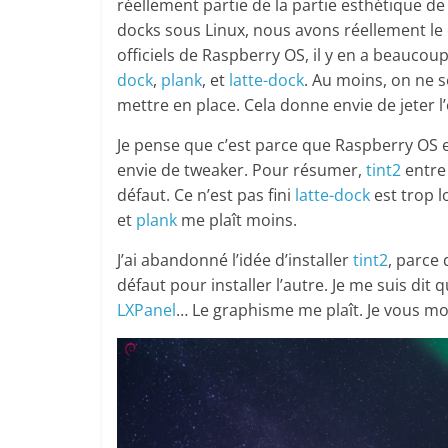
réellement partie de la partie esthétique 
docks sous Linux, nous avons réellement l
officiels de Raspberry OS, il y en a beaucou
dock
,
plank
, et
latte-dock
. Au moins, on ne s
mettre en place. Cela donne envie de jeter l
Je pense que c’est parce que Raspberry OS 
envie de tweaker. Pour résumer,
tint2
entre 
défaut. Ce n’est pas fini
latte-dock
est trop l
et
plank
me plaît moins.
J’ai abandonné l’idée d’installer
tint2
, parce 
défaut pour installer l’autre. Je me suis dit 
LXPanel
… Le graphisme me plaît. Je vous mont