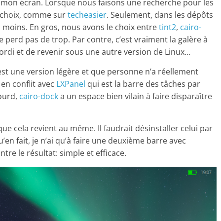
de mon écran. Lorsque nous faisons une recherche pour les
e choix, comme sur
techeasier
. Seulement, dans les dépôts
p moins. En gros, nous avons le choix entre
tint2
,
cairo-
e perd pas de trop. Par contre, c’est vraiment la galère à
’ordi et de revenir sous une autre version de Linux…
est une version légère et que personne n’a réellement
en conflit avec
LXPanel
qui est la barre des tâches par
ourd,
cairo-dock
a un espace bien vilain à faire disparaître
que cela revient au même. Il faudrait désinstaller celui par
qu’en fait, je n’ai qu’à faire une deuxième barre avec
re le résultat: simple et efficace.