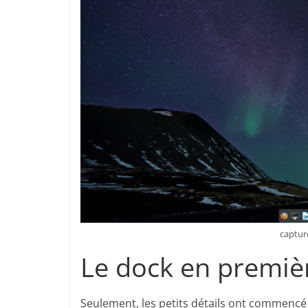
captur
Le dock en premiè
Seulement, les petits détails ont commencé 