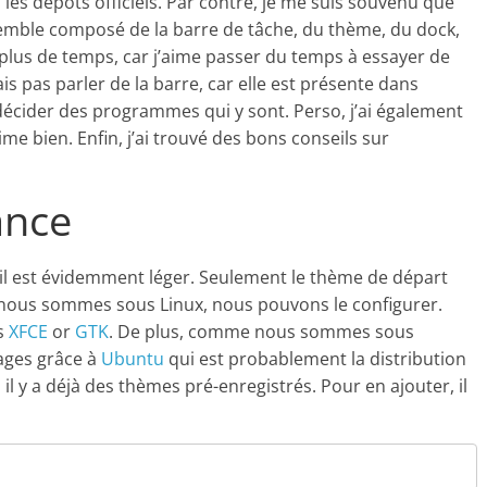
s les dépôts officiels. Par contre, je me suis souvenu que
semble composé de la barre de tâche, du thème, du dock,
le plus de temps, car j’aime passer du temps à essayer de
is pas parler de la barre, car elle est présente dans
 décider des programmes qui y sont. Perso, j’ai également
me bien. Enfin, j’ai trouvé des bons conseils sur
ance
 il est évidemment léger. Seulement le thème de départ
nous sommes sous Linux, nous pouvons le configurer.
es
XFCE
or
GTK
. De plus, comme nous sommes sous
ages grâce à
Ubuntu
qui est probablement la distribution
, il y a déjà des thèmes pré-enregistrés. Pour en ajouter, il