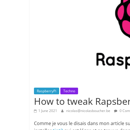
RaspberryPi
Techno
How to tweak Rapsbe
1 June 2021
nicolas@nicolasboucher.be
0 Com
Comme je vous le disais dans mon article su