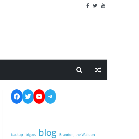
https://www.facebook.com/nicolas.
https://twitter.com/dreamsand
https://www.youtube.com/c
https://t.me/NicolasBouch
blog
backup
bigots
Brandon, the Walloon